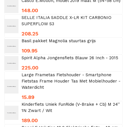
Casco E.Motion, model 2019 maat M (54-58 cm)
148.00
SELLE ITALIA SADDLE X-LR KIT CARBONIO
SUPERFLOW S3
208.25
Basil pakket Magnolia stuurtas grijs
109.95
Spirit Alpha Jongensfiets Blauw 26 Inch - 2015
225.00
Large Frametas Fietshouder - Smartphone
Fietstas Frame Houder Tas Met Mobielhouder -
Waterdicht
15.89
Kinderfiets Uniek FunRide (V-Brake + Cb) M 24''
1N Zwart / Wit
189.00