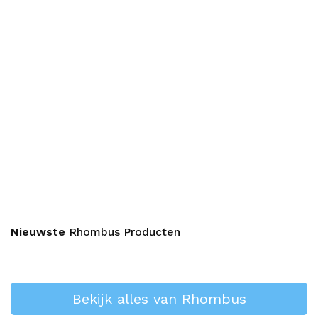
Reparatieset Cracker I/ii 770
€ 10.14
Nieuwste
Rhombus Producten
Bekijk alles van Rhombus