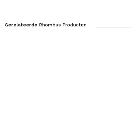
Gerelateerde
Rhombus Producten
Reparatieset Cracker I/ii 770
€ 10.14