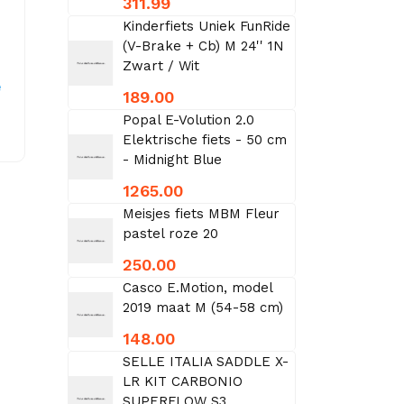
311.99
Kinderfiets Uniek FunRide
(V-Brake + Cb) M 24'' 1N
Zwart / Wit
e
189.00
Popal E-Volution 2.0
Elektrische fiets - 50 cm
- Midnight Blue
1265.00
Meisjes fiets MBM Fleur
pastel roze 20
250.00
Casco E.Motion, model
2019 maat M (54-58 cm)
148.00
SELLE ITALIA SADDLE X-
LR KIT CARBONIO
SUPERFLOW S3