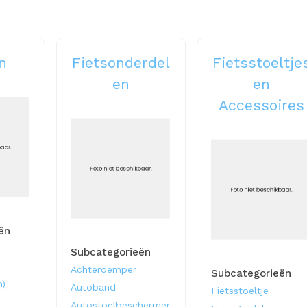
n
Fietsonderdel
Fietsstoeltje
en
en
Accessoires
ën
Subcategorieën
Achterdemper
Subcategorieën
h)
Autoband
Fietsstoeltje
Autostoelbeschermer