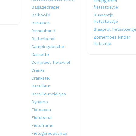
Heupgordel
Bagagedrager
fietsstoeltje
Balhoofd
Kussentje
fietsstoeltje
Bar-ends
Slaaprol fietsstoeltj
Binnenband
Zomerhoes kinder
Buitenband
fietszitje
Campingdouche
Cassette
Compleet fietswiel
Cranks
Crankstel
Derailleur
Derailleurwieltjes
Dynamo
Fietsaccu
Fietsband
Fietsframe
Fietsgereedschap