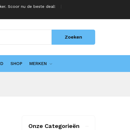
jker. Scoor nu de beste deal!
Zoeken
UD
SHOP
MERKEN
Onze Categorieën