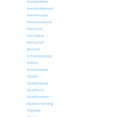
Remblokken
Remblokkenset
Remhendels
Remhendelset
Remhoef
Remkabel
Remschijf
Remset
Schoenplaatje
Shifter
Snelspanner
Spaak
Spaaknippel
Spatbord
Spatbordset
Spatbordstang
Steekas