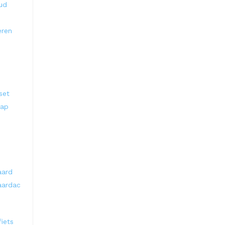
oud
eren
set
hap
aard
aardac
iets