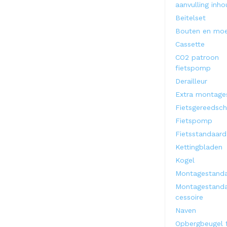
aanvulling inh
Beitelset
Bouten en mo
Cassette
CO2 patroon
fietspomp
Derailleur
Extra montage
Fietsgereedsc
Fietspomp
Fietsstandaard
Kettingbladen
Kogel
Montagestand
Montagestand
cessoire
Naven
Opbergbeugel f