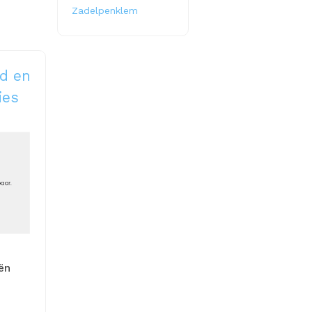
Zadelpenklem
d en
ies
ën