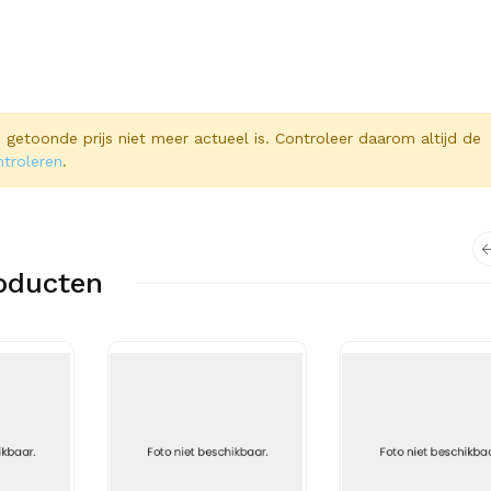
 de getoonde prijs niet meer actueel is. Controleer daarom altijd de
ntroleren
.
oducten