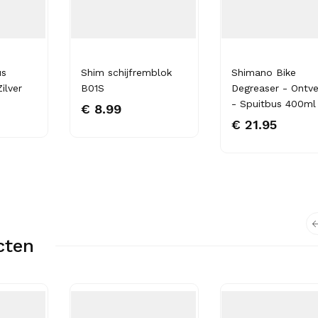
us
Shim schijfremblok
Shimano Bike
ilver
B01S
Degreaser - Ontve
- Spuitbus 400ml
€ 8.99
€ 21.95
cten