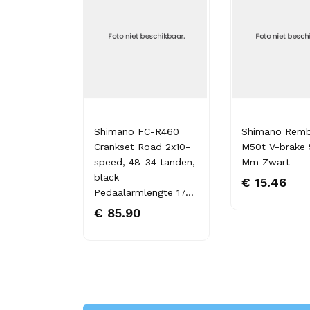
EE FC-
Shimano FC-R460
Shimano Remb
karm
Crankset Road 2x10-
M50t V-brake 
83mm,
speed, 48-34 tanden,
Mm Zwart
black
€ 15.46
engte
Pedaalarmlengte 17...
€ 85.90