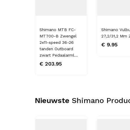
06TI
Shimano MTB FC-
Shimano Vulb
MT700-B Zwengel
27,2/31,2 Mm Z
ering voor
2x11-speed 36-26
€ 9.95
tanden Outboard
zwart Pedaalarml...
€ 203.95
Nieuwste
Shimano Produ