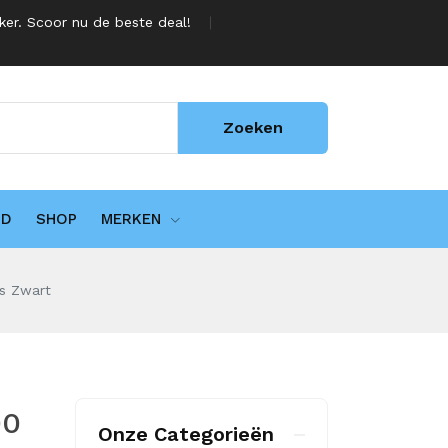
jker. Scoor nu de beste deal!
Zoeken
UD
SHOP
MERKEN
s Zwart
00
Onze Categorieën