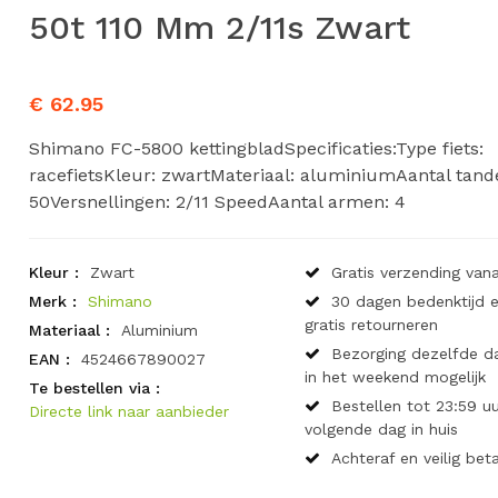
50t 110 Mm 2/11s Zwart
€ 62.95
Shimano FC-5800 kettingbladSpecificaties:Type fiets:
racefietsKleur: zwartMateriaal: aluminiumAantal tand
50Versnellingen: 2/11 SpeedAantal armen: 4
Kleur :
Zwart
Gratis verzending vana
Merk :
Shimano
30 dagen bedenktijd 
gratis retourneren
Materiaal :
Aluminium
Bezorging dezelfde d
EAN :
4524667890027
in het weekend mogelijk
Te bestellen via :
Bestellen tot 23:59 uu
Directe link naar aanbieder
volgende dag in huis
Achteraf en veilig bet