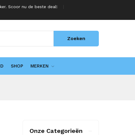
jker. Scoor nu de beste deal!
Zoeken
UD
SHOP
MERKEN
Onze Categorieën