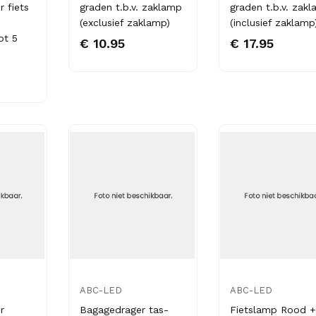
 fiets
graden t.b.v. zaklamp
graden t.b.v. zak
(exclusief zaklamp)
(inclusief zaklamp
ot 5
€ 10.95
€ 17.95
ABC-LED
ABC-LED
r
Bagagedrager tas-
Fietslamp Rood +