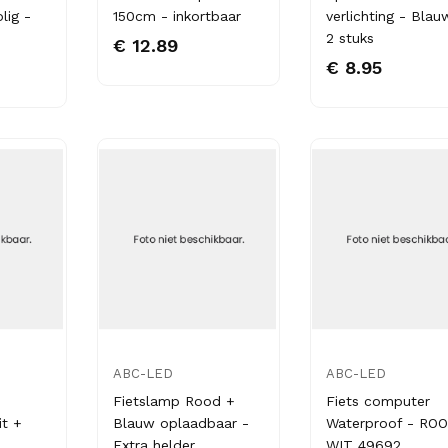
lig -
150cm - inkortbaar
verlichting - Blau
2 stuks
€ 12.89
€ 8.95
ABC-LED
ABC-LED
Fietslamp Rood +
Fiets computer
it +
Blauw oplaadbaar -
Waterproof - RO
Extra helder
WIT 49692