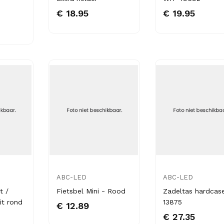
€ 18.95
€ 19.95
ABC-LED
ABC-LED
t /
Fietsbel Mini - Rood
Zadeltas hardcas
it rond
13875
€ 12.89
€ 27.35