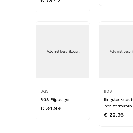
€ 78.42
BGS
BGS
BGS Pijpbuiger
Ringsteeksleut
inch formaten
€ 34.99
€ 22.95