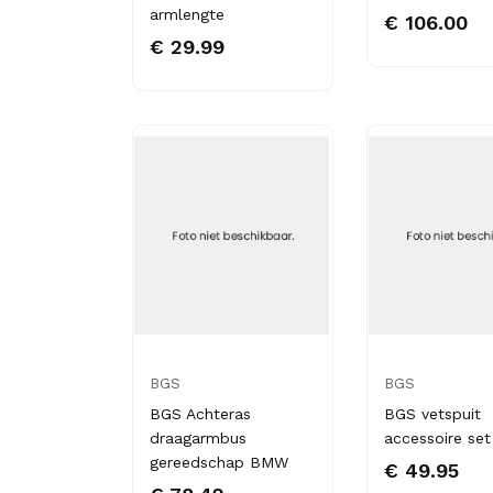
armlengte
€ 106.00
€ 29.99
BGS
BGS
BGS Achteras
BGS vetspuit
draagarmbus
accessoire set
gereedschap BMW
€ 49.95