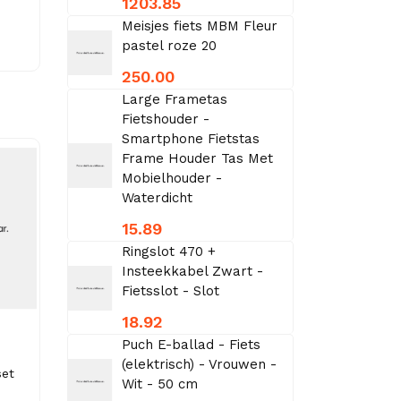
1203.85
Meisjes fiets MBM Fleur
pastel roze 20
250.00
Large Frametas
Fietshouder -
Smartphone Fietstas
Frame Houder Tas Met
Mobielhouder -
Waterdicht
15.89
Ringslot 470 +
Insteekkabel Zwart -
Fietsslot - Slot
18.92
Puch E-ballad - Fiets
(elektrisch) - Vrouwen -
set
Wit - 50 cm