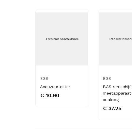
BGS
BGS
Accuzuurtester
BGS remschijf
meetapparaat
€ 10.90
analoog
€ 37.25