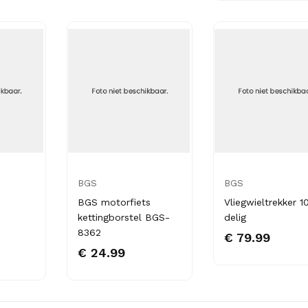
BGS
BGS
BGS motorfiets
Vliegwieltrekker 1
kettingborstel BGS-
delig
8362
€ 79.99
€ 24.99