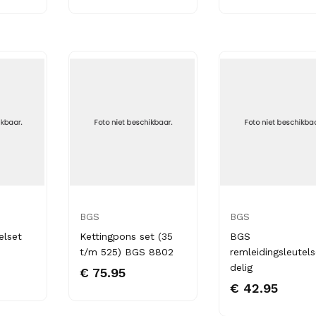
BGS
BGS
elset
Kettingpons set (35
BGS
t/m 525) BGS 8802
remleidingsleutels
delig
€ 75.95
€ 42.95