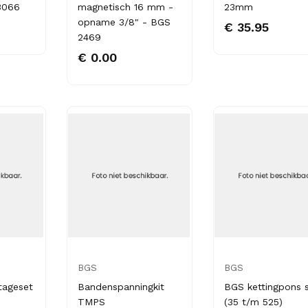
3066
magnetisch 16 mm -
23mm
opname 3/8" - BGS
€ 35.95
2469
€ 0.00
BGS
BGS
tageset
Bandenspanningkit
BGS kettingpons 
TMPS
(35 t/m 525)