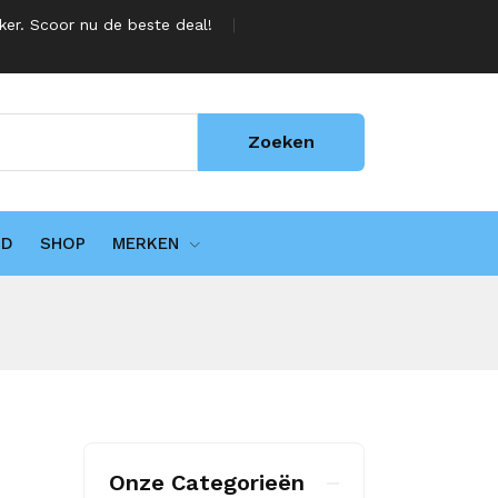
jker. Scoor nu de beste deal!
Zoeken
UD
SHOP
MERKEN
Onze Categorieën