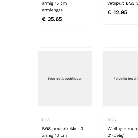
armig 15 cm
vetspuit BGS 
armlengte
€ 12.95
€ 35.65
BGS
BGS
BGS poelietrekker 3
Wiellager mon
armig 10 cm
21-delig