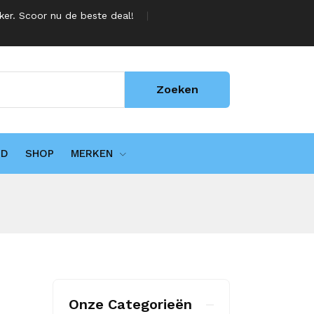
jker. Scoor nu de beste deal!
Zoeken
UD
SHOP
MERKEN
Onze Categorieën