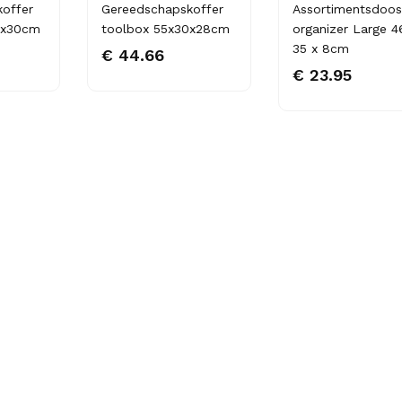
offer
Gereedschapskoffer
Assortimentsdoos
0x30cm
toolbox 55x30x28cm
organizer Large 4
35 x 8cm
€ 44.66
€ 23.95