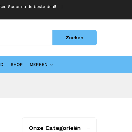
jker. Scoor nu de beste deal!
Zoeken
UD
SHOP
MERKEN
Onze Categorieën