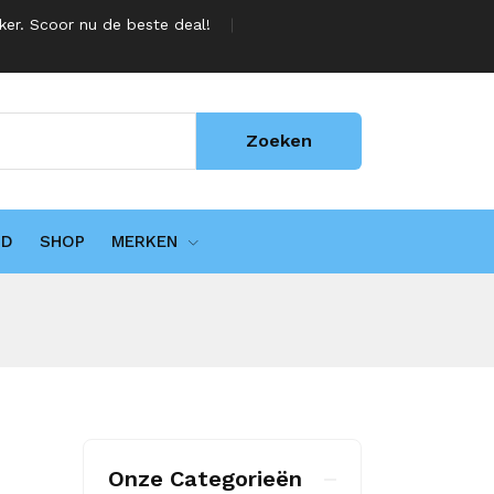
jker. Scoor nu de beste deal!
Zoeken
UD
SHOP
MERKEN
Onze Categorieën