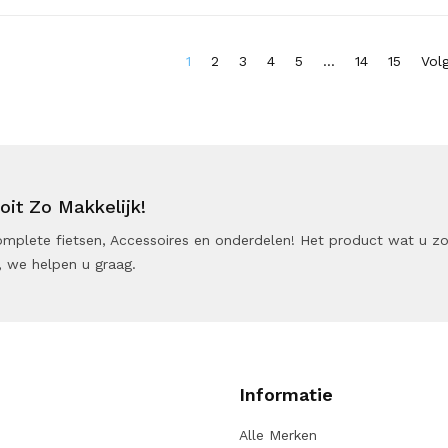
1
2
3
4
5
...
14
15
Vol
it Zo Makkelijk!
 Complete fietsen, Accessoires en onderdelen! Het product wat u z
 we helpen u graag.
Informatie
Alle Merken