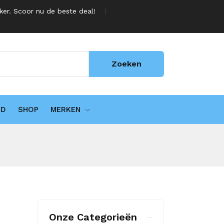
jker. Scoor nu de beste deal!
Zoeken
UD
SHOP
MERKEN
Onze Categorieën