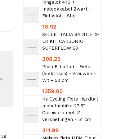
Ringslot 470 +
-
Insteekkabel Zwart -
Fietsslot - Slot
18.92
SELLE ITALIA SADDLE X-
LR KIT CARBONIO
SUPERFLOW S3
208.25
Puch E-ballad - Fiets
(elektrisch) - Vrouwen -
Wit - 50 cm
1359.00
Ks Cycling Fiets Hardtail
mountainbike 27,5"
Carnivore met 21
versnellingen - 51 cm
311.99
 28
Meisjes fiets MBM Fleur