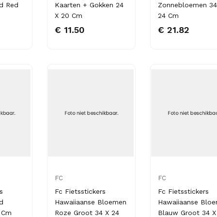
rd Red
Kaarten + Gokken 24
Zonnebloemen 34
X 20 Cm
24 Cm
€ 11.50
€ 21.82
FC
FC
s
Fc Fietsstickers
Fc Fietsstickers
d
Hawaiiaanse Bloemen
Hawaiiaanse Blo
6 Cm
Roze Groot 34 X 24
Blauw Groot 34 X