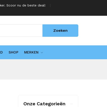
jker. Scoor nu de beste deal!
Zoeken
UD
SHOP
MERKEN
Onze Categorieën