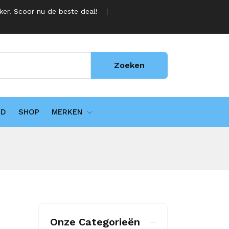
jker. Scoor nu de beste deal!
Zoeken
UD
SHOP
MERKEN
Onze Categorieën