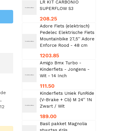
LR KIT CARBONIO
SUPERFLOW S3
208.25
Adore Fiets (elektrisch)
Pedelec Elektrische Fiets
Mountainbike 27,5'' Adore
Enforce Rood - 48 cm
1203.85
Amigo Bmx Turbo -
Kinderfiets - Jongens -
Wit - 14 Inch
111.50
 de
Kinderfiets Uniek FunRide
,
(V-Brake + Cb) M 24'' 1N
Zwart / Wit
12
189.00
Basil pakket Magnolia
stuurtas grijs