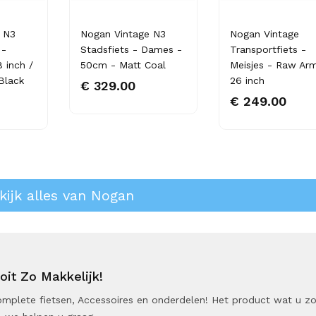
 N3
Nogan Vintage N3
Nogan Vintage
 -
Stadsfiets - Dames -
Transportfiets -
8 inch /
50cm - Matt Coal
Meisjes - Raw Ar
Black
26 inch
€ 329.00
€ 249.00
kijk alles van Nogan
it Zo Makkelijk!
 Complete fietsen, Accessoires en onderdelen! Het product wat u z