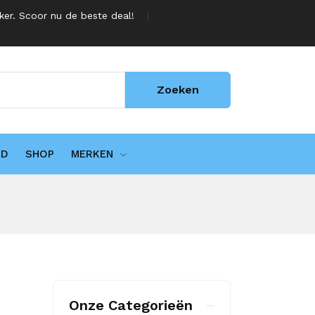
jker. Scoor nu de beste deal!
Zoeken
UD
SHOP
MERKEN
Onze Categorieën