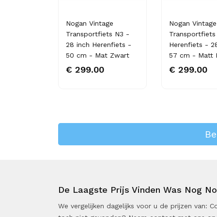
age -
Nogan Vintage
Nogan Vintage
s - 22 inch
Transportfiets N3 -
Transportfiets
28 inch Herenfiets -
Herenfiets - 2
50 cm - Mat Zwart
57 cm - Matt 
€ 299.00
€ 299.00
Be
De Laagste Prijs Vinden Was Nog Noo
We vergelijken dagelijks voor u de prijzen van: