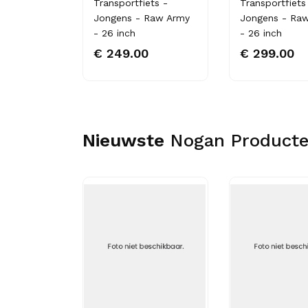
 - Meisjes -
Transportfiets -
Transportfiets
oze
Jongens - Raw Army
Jongens - Ra
- 26 inch
- 26 inch
€ 249.00
€ 299.00
Nieuwste
Nogan Product