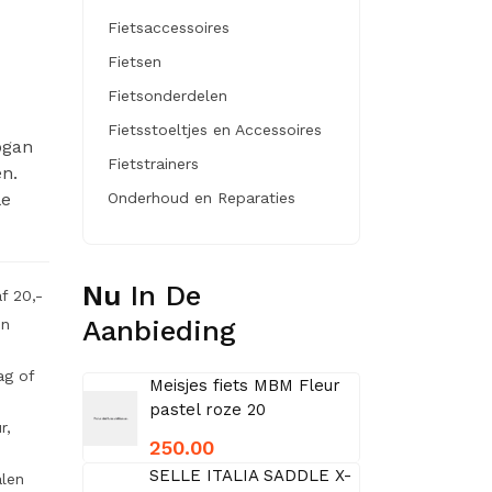
Fietsaccessoires
Fietsen
Fietsonderdelen
Fietsstoeltjes en Accessoires
ogan
Fietstrainers
en.
le
Onderhoud en Reparaties
Nu
In De
f 20,-
Aanbieding
en
ag of
Meisjes fiets MBM Fleur
pastel roze 20
r,
250.00
SELLE ITALIA SADDLE X-
alen