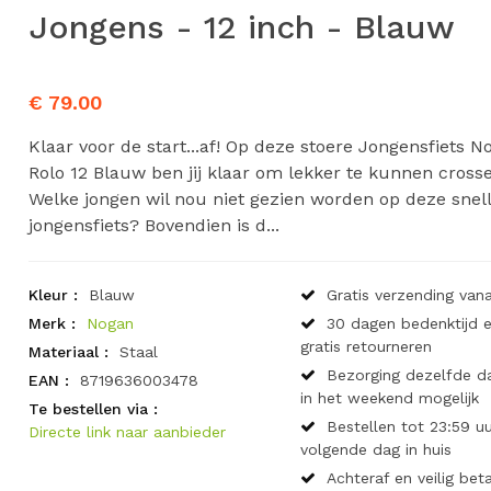
Jongens - 12 inch - Blauw
€ 79.00
Klaar voor de start...af! Op deze stoere Jongensfiets N
Rolo 12 Blauw ben jij klaar om lekker te kunnen cross
Welke jongen wil nou niet gezien worden op deze snel
jongensfiets? Bovendien is d...
Kleur :
Blauw
Gratis verzending vana
Merk :
Nogan
30 dagen bedenktijd 
gratis retourneren
Materiaal :
Staal
Bezorging dezelfde d
EAN :
8719636003478
in het weekend mogelijk
Te bestellen via :
Bestellen tot 23:59 uu
Directe link naar aanbieder
volgende dag in huis
Achteraf en veilig bet