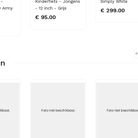
 -
Kinderfiets - Jongens
Simply White
w Army
- 12 inch - Grijs
€ 299.00
€ 95.00
en