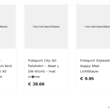
o
Polisport City GO
Polisport Styleset
elm kind
fietshelm - Maat L
Guppy Maxi
t XS
(58-61cm) - mat
Lichtblauw
it
cr�me
€ 9.95
€ 38.66