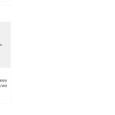
uppy
Polisport Guppy maxi
Polisport Mississipi -
/Wit
RS Fietsstoeltje
Spatbordset - Zwart
Achter met
€ 15.70
slaapstand -
Jeans/Cream
€ 74.99