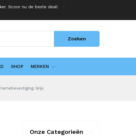
jker. Scoor nu de beste deal!
Zoeken
UD
SHOP
MERKEN
Framebevestiging Grijs
Onze Categorieën