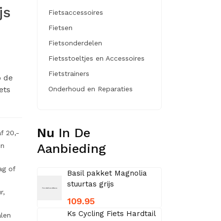
js
Fietsaccessoires
Fietsen
Fietsonderdelen
Fietsstoeltjes en Accessoires
Fietstrainers
p de
ets
Onderhoud en Reparaties
Nu
In De
f 20,-
Aanbieding
en
ag of
Basil pakket Magnolia
stuurtas grijs
r,
109.95
Ks Cycling Fiets Hardtail
alen