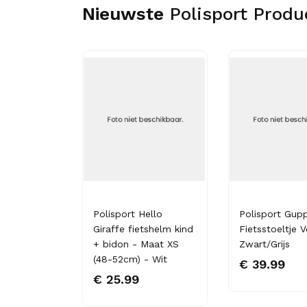
Nieuwste
Polisport Produ
Rainbow
Polisport Hello
Polisport Gupp
ind - Maat
Giraffe fietshelm kind
Fietsstoeltje V
cm) - Multi
+ bidon - Maat XS
Zwart/Grijs
(48-52cm) - Wit
€ 39.99
€ 25.99