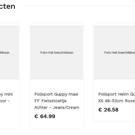
cten
y mini
Polisport Guppy maxi
Polisport Helm G
oor -
FF Fietsstoeltje
XS 48-53cm Roze
Achter - Jeans/Cream
€ 26.58
€ 64.99