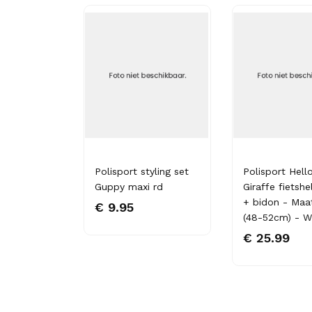
helm Aero
Polisport styling set
Polisport Hell
ood/glans
Guppy maxi rd
Giraffe fietsh
L 58-61cm
+ bidon - Maa
€ 9.95
(48-52cm) - W
€ 25.99