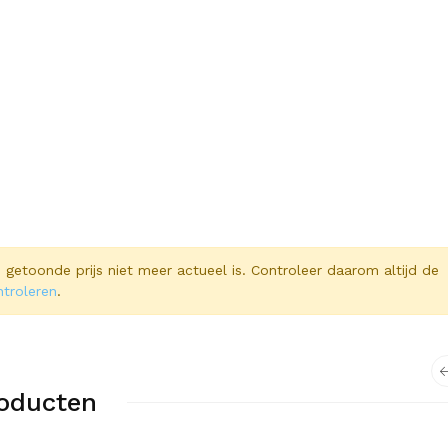
 de getoonde prijs niet meer actueel is. Controleer daarom altijd de
ntroleren
.
roducten