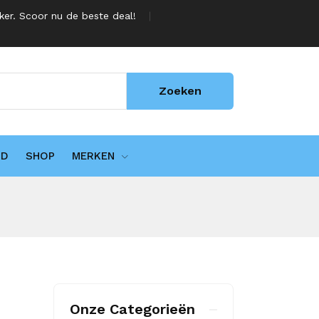
jker. Scoor nu de beste deal!
Zoeken
UD
SHOP
MERKEN
Onze Categorieën