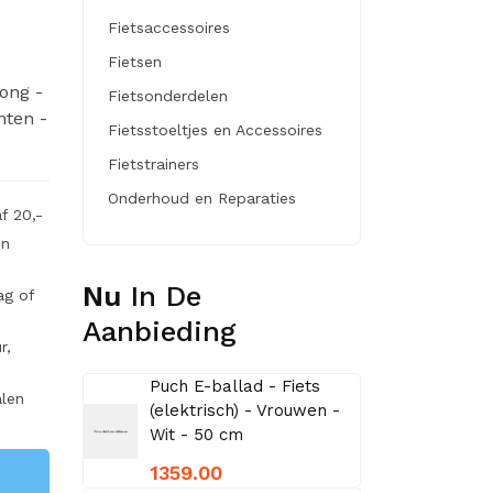
Fietsaccessoires
Fietsen
ong -
Fietsonderdelen
nten -
Fietsstoeltjes en Accessoires
Fietstrainers
Onderhoud en Reparaties
f 20,-
en
Nu
In De
ag of
Aanbieding
r,
Puch E-ballad - Fiets
alen
(elektrisch) - Vrouwen -
Wit - 50 cm
1359.00