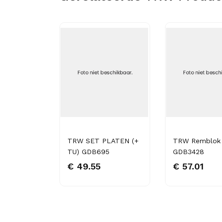
lok
TRW SET PLATEN (+
TRW Remblok
TU) GDB695
GDB3428
€ 49.55
€ 57.01