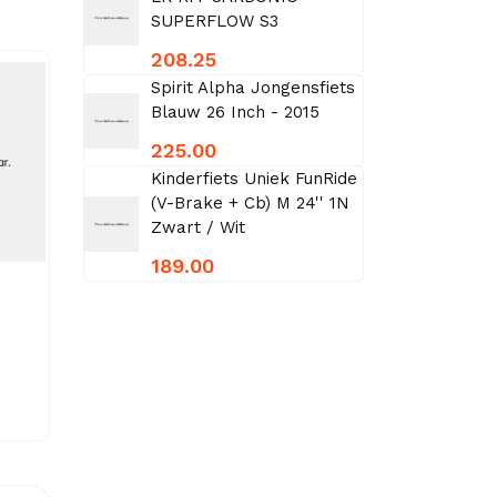
SUPERFLOW S3
208.25
Spirit Alpha Jongensfiets
Blauw 26 Inch - 2015
225.00
Kinderfiets Uniek FunRide
(V-Brake + Cb) M 24'' 1N
Zwart / Wit
189.00
TRW Set van 4
TRW SET PLAATEN
remblokken GDB2016
GDB1107
€ 38.14
€ 46.74