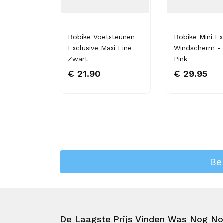
rdrager
Bobike Voetsteunen
Bobike Mini Ex
obox Zwart
Exclusive Maxi Line
Windscherm -
Zwart
Pink
€ 21.90
€ 29.95
Be
De Laagste Prijs Vinden Was Nog Noo