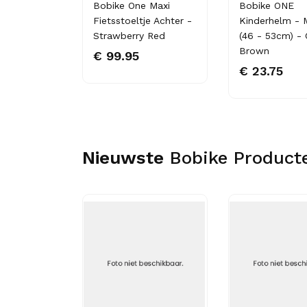
usive -
Bobike One Maxi
Bobike ONE
 - Urban
Fietsstoeltje Achter -
Kinderhelm - 
Strawberry Red
(46 - 53cm) -
Brown
€ 99.95
€ 23.75
Nieuwste
Bobike Product