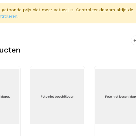
 de getoonde prijs niet meer actueel is. Controleer daarom altijd de
ntroleren
.
ucten