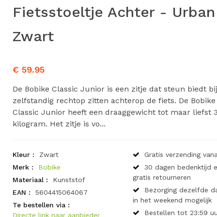
Fietsstoeltje Achter - Urban
Zwart
€ 59.95
De Bobike Classic Junior is een zitje dat steun biedt bi
zelfstandig rechtop zitten achterop de fiets. De Bobike
Classic Junior heeft een draaggewicht tot maar liefst 
kilogram. Het zitje is vo...
Kleur :
Zwart
Gratis verzending vana
Merk :
Bobike
30 dagen bedenktijd 
gratis retourneren
Materiaal :
Kunststof
Bezorging dezelfde d
EAN :
5604415064067
in het weekend mogelijk
Te bestellen via :
Bestellen tot 23:59 uu
Directe link naar aanbieder