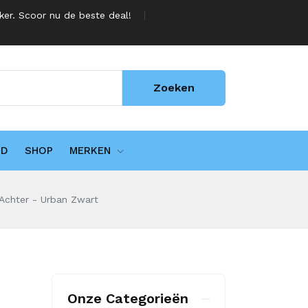
jker. Scoor nu de beste deal!
Zoeken
UD
SHOP
MERKEN
e Achter - Urban Zwart
Onze Categorieën