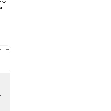
sive
Kinderzitje /
Bobike One Maxi
er
Fietsstoeltje BOBIKE
Fietsstoeltje Achter
Classic Mini+ Grey,
BD - Urban Black
Exclusief kussentje
€ 69.95
€ 46.95