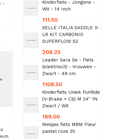
Kinderfiets - Jongens -
t -
Wit - 14 Inch
111.50
SELLE ITALIA SADDLE X-
LR KIT CARBONIO
SUPERFLOW S3
208.25
Leader Sara Se - Fiets
(elektrisch) - Vrouwen -
Zwart - 49 cm
1108.50
Kinderfiets Uniek FunRide
(V-Brake + Cb) M 24'' 1N
Zwart / Wit
189.00
Meisjes fiets MBM Fleur
ts
pastel roze 20
inch