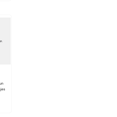
un
jes