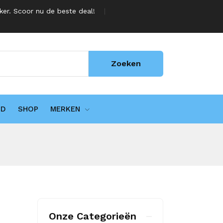
jker. Scoor nu de beste deal!
Zoeken
UD
SHOP
MERKEN
Onze Categorieën