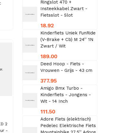
Ringslot 470 +
t
Insteekkabel Zwart -
Fietsslot - Slot
18.92
Kinderfiets Uniek FunRide
(V-Brake + Cb) M 24'' 1N
Zwart / Wit
189.00
Deed Hoop - Fiets -
Vrouwen - Grijs - 43 cm
377.95
Amigo Bmx Turbo -
Kinderfiets - Jongens -
Wit - 14 Inch
111.50
Adore Fiets (elektrisch)
ED 2
Pedelec Elektrische Fiets
ur -
Mountainbike 27,5'' Adore