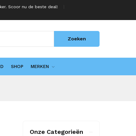
jker. Scoor nu de beste deal!
Zoeken
UD
SHOP
MERKEN
Onze Categorieën